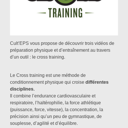
Des cycles d’enseignements
Cross training
LES TEXTES OFFICIELS
Volley-ball
Enfile Tes Baskets
Boxe Française
ACTUS EPS
Kick Boxing
Cult’EPS vous propose de découvrir trois vidéos de
préparation physique et d’entraînement au travers
Haltérophilie
d’un outil : le cross training.
CONTACT
Divers
Le Cross training est une méthode de
conditionnement physique qui croise
différentes
A PROPOS
disciplines.
Il combine l’endurance cardiovasculaire et
respiratoire, l’haltérophilie, la force athlétique
(puissance, force, vitesse), la concentration, la
précision ainsi qu’un peu de gymnastique, de
souplesse, d’agilité et d’équilibre.