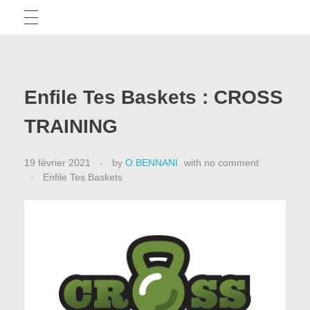
TICE
Enfile Tes Baskets : CROSS
Articles
APPRENTISSAGE ET EPS
TRAINING
Tests d’applis
19 février 2021
by
O.BENNANI
with
no comment
CAPEPS
Outils pédagogiques
Enfile Tes Baskets
Des méthodes pour réussir
APSA
Des exemples écrits
La minute démocratis’APSA
PRÉPARATION PHYSIQUE
Actus CAPEPS