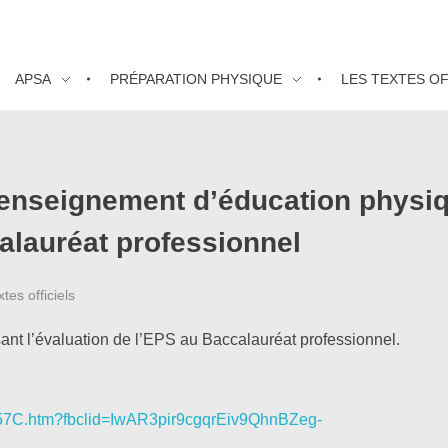
APSA
PRÉPARATION PHYSIQUE
LES TEXTES OF
’enseignement d’éducation physiq
alauréat professionnel
tes officiels
sant l’évaluation de l’EPS au Baccalauréat professionnel.
057C.htm?fbclid=IwAR3pir9cgqrEiv9QhnBZeg-