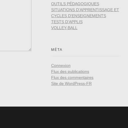
OUTILS PÉDAGOGIQUES
SITUATIONS D'APPRENTISSAGE ET
CYCLES D'ENSEIGNEMENTS
TESTS D'APPLIS
VOLLEY-BALL
MÉTA
Connexion
Flux des publications
Flux des commentaires
Site de WordPress-FR