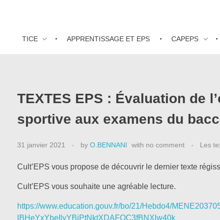
TICE
APPRENTISSAGE ET EPS
CAPEPS
TEXTES EPS : Évaluation de l
sportive aux examens du bacc
31 janvier 2021
by
O.BENNANI
with
no comment
Les tex
Cult’EPS vous propose de découvrir le dernier texte régis
Cult’EPS vous souhaite une agréable lecture.
https://www.education.gouv.fr/bo/21/Hebdo4/MENE2037
lBHeYxYbeIlyYBiPtNktXDAFOC3fBNXlw40k