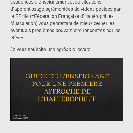
séquences d’enseignement et de situations
Des cycles d’enseignements
d’apprentissage agrémentées de vidéos postées par
Cross training
LES TEXTES OFFICIELS
Volley-ball
la FFHM (=Fédération Française d’Haltérophilie-
Musculation) vous permettant de mieux cerner les
Enfile Tes Baskets
Boxe Française
éventuels problèmes pouvant être rencontrés par les
élèves.
ACTUS EPS
Kick Boxing
Je vous souhaite une agréable lecture.
Haltérophilie
CONTACT
Divers
A PROPOS