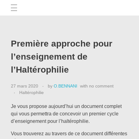
TICE
Première approche pour
Articles
APPRENTISSAGE ET EPS
l’enseignement de
Tests d’applis
l’Haltérophilie
CAPEPS
Outils pédagogiques
27 mars 2020
by
O.BENNANI
with
no comment
Haltérophilie
Des méthodes pour réussir
APSA
Je vous propose aujourd’hui un document complet
qui vous permettra de concevoir un premier cycle
Des exemples écrits
d’enseignement pour l’haltérophilie.
La minute démocratis’APSA
PRÉPARATION PHYSIQUE
Actus CAPEPS
Vous trouverez au travers de ce document différentes