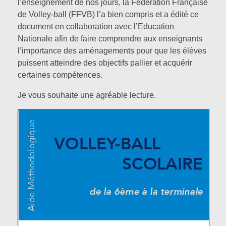
l’enseignement de nos jours, la Fédération Française
Des cycles d’enseignements
de Volley-ball (FFVB) l’a bien compris et a édité ce
Cross training
LES TEXTES OFFICIELS
Volley-ball
document en collaboration avec l’Education
Nationale afin de faire comprendre aux enseignants
Enfile Tes Baskets
Boxe Française
l’importance des aménagements pour que les élèves
puissent atteindre des objectifs pallier et acquérir
ACTUS EPS
Kick Boxing
certaines compétences.
Haltérophilie
Je vous souhaite une agréable lecture.
CONTACT
Divers
A PROPOS