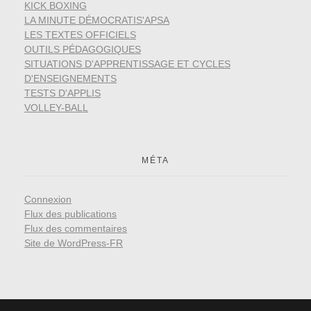
KICK BOXING
LA MINUTE DÉMOCRATIS'APSA
LES TEXTES OFFICIELS
OUTILS PÉDAGOGIQUES
SITUATIONS D'APPRENTISSAGE ET CYCLES
D'ENSEIGNEMENTS
TESTS D'APPLIS
VOLLEY-BALL
MÉTA
Connexion
Flux des publications
Flux des commentaires
Site de WordPress-FR