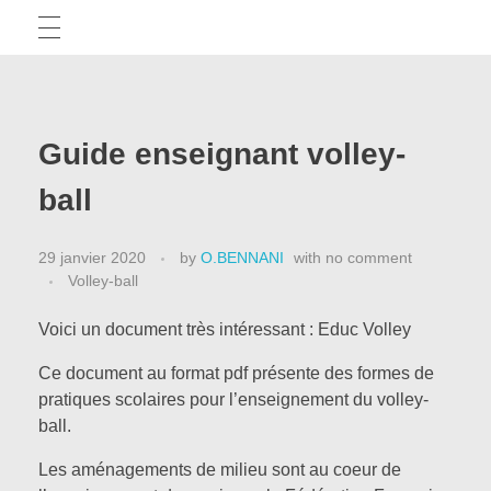
TICE
Guide enseignant volley-
Articles
APPRENTISSAGE ET EPS
ball
Tests d’applis
29 janvier 2020
by
O.BENNANI
with
no comment
CAPEPS
Outils pédagogiques
Volley-ball
Voici un document très intéressant : Educ Volley
Des méthodes pour réussir
APSA
Ce document au format pdf présente des formes de
pratiques scolaires pour l’enseignement du volley-
Des exemples écrits
ball.
La minute démocratis’APSA
PRÉPARATION PHYSIQUE
Actus CAPEPS
Les aménagements de milieu sont au coeur de