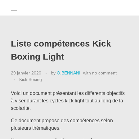
TICE
Liste compétences Kick
Articles
APPRENTISSAGE ET EPS
Boxing Light
Tests d’applis
29 janvier 2020
by
O.BENNANI
with
no comment
CAPEPS
Outils pédagogiques
Kick Boxing
Voici un document présentant les différents objectifs
à viser durant les cycles kick light tout au long de la
Des méthodes pour réussir
APSA
scolarité.
Des exemples écrits
Ce document propose des compétences selon
plusieurs thématiques.
La minute démocratis’APSA
PRÉPARATION PHYSIQUE
Actus CAPEPS