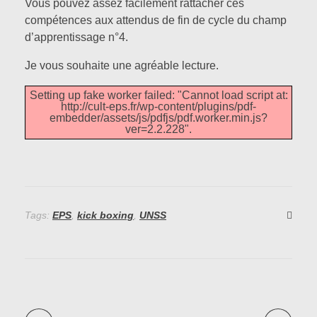
Vous pouvez assez facilement rattacher ces
Des cycles d’enseignements
compétences aux attendus de fin de cycle du champ
Cross training
LES TEXTES OFFICIELS
Volley-ball
d’apprentissage n°4.
Je vous souhaite une agréable lecture.
Enfile Tes Baskets
Boxe Française
Setting up fake worker failed: "Cannot load script at:
ACTUS EPS
Kick Boxing
http://cult-eps.fr/wp-content/plugins/pdf-
embedder/assets/js/pdfjs/pdf.worker.min.js?
Haltérophilie
ver=2.2.228".
CONTACT
Divers
Tags:
EPS
,
kick boxing
,
UNSS
A PROPOS