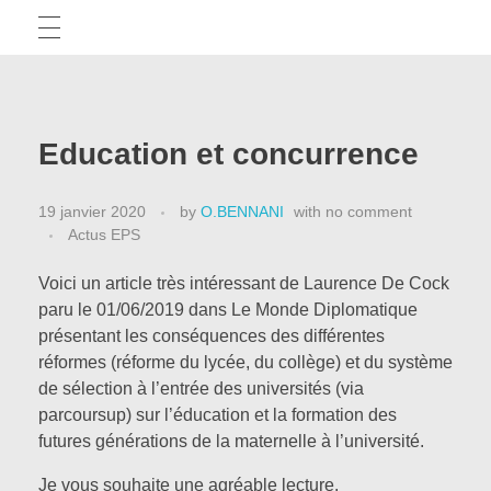
TICE
Education et concurrence
Articles
APPRENTISSAGE ET EPS
19 janvier 2020
by
O.BENNANI
with
no comment
Tests d’applis
Actus EPS
CAPEPS
Outils pédagogiques
Voici un article très intéressant de Laurence De Cock
paru le 01/06/2019 dans Le Monde Diplomatique
présentant les conséquences des différentes
Des méthodes pour réussir
APSA
réformes (réforme du lycée, du collège) et du système
de sélection à l’entrée des universités (via
Des exemples écrits
parcoursup) sur l’éducation et la formation des
futures générations de la maternelle à l’université.
La minute démocratis’APSA
PRÉPARATION PHYSIQUE
Actus CAPEPS
Je vous souhaite une agréable lecture.