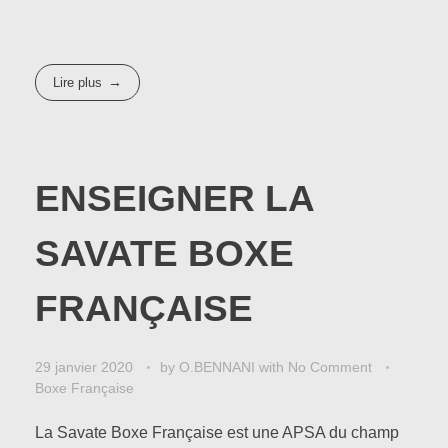
Lire plus
ENSEIGNER LA
SAVATE BOXE
FRANÇAISE
29 janvier 2020
by
O.BENNANI
with
No Comment
Boxe Française
La Savate Boxe Française est une APSA du champ