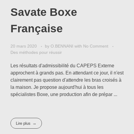
Des cycles d’enseignements
Savate Boxe
Cross training
LES TEXTES OFFICIELS
Volley-ball
Française
Enfile Tes Baskets
Boxe Française
ACTUS EPS
Kick Boxing
20 mars 2020
by
O.BENNANI
with
No Comment
Des méthodes pour réussir
Haltérophilie
Les résultats d'admissibilité du CAPEPS Externe
CONTACT
Divers
approchent à grands pas. En attendant ce jour, il n'est
clairement pas question d'attendre les bras croisés à
la maison. Je propose aujourd'hui à tous les
A PROPOS
spécialistes Boxe, une production afin de prépar ...
Lire plus