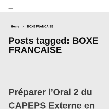
TICE
Home
BOXE FRANCAISE
Posts tagged: BOXE
Articles
APPRENTISSAGE ET EPS
FRANCAISE
Tests d’applis
CAPEPS
Outils pédagogiques
Des méthodes pour réussir
APSA
Préparer l’Oral 2 du
Des exemples écrits
La minute démocratis’APSA
PRÉPARATION PHYSIQUE
Actus CAPEPS
CAPEPS Externe en