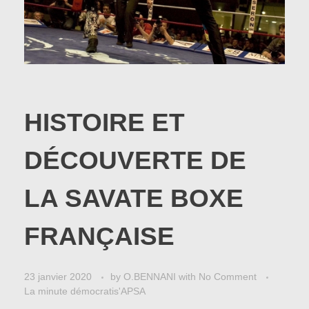
HISTOIRE ET
DÉCOUVERTE DE
LA SAVATE BOXE
FRANÇAISE
23 janvier 2020
by
O.BENNANI
with
No Comment
La minute démocratis'APSA